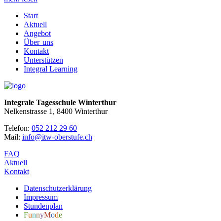
Start
Aktuell
Angebot
Über uns
Kontakt
Unterstützen
Integral Learning
Integrale Tagesschule Winterthur
Nelkenstrasse 1, 8400 Winterthur
Telefon:
052 212 29 60
Mail:
info@itw-oberstufe.ch
FAQ
Aktuell
Kontakt
Datenschutzerklärung
Impressum
Stundenplan
F
u
n
n
y
M
o
d
e